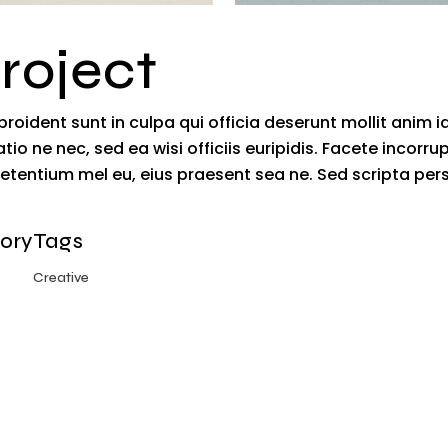
roject
roident sunt in culpa qui officia deserunt mollit anim 
io ne nec, sed ea wisi officiis euripidis. Facete incorru
 petentium mel eu, eius praesent sea ne. Sed scripta pe
ory
Tags
Creative